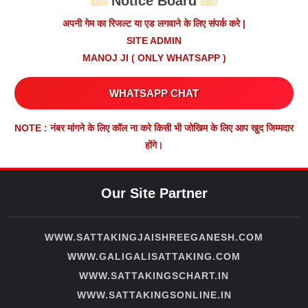
Notice Board
अपनी गेम का रिजल्ट या एड लगवाने के लिए संपर्क करे |
SITE ADMIN
MANOJ JI ( ONLY WHATSAPP )
WHATSAPP CHAT
NOTE : नंबर मांगने के लिए कॉल ना करे किसी भी जोखिम के लिए आप खुद जिम्मदार
होंगे।
Our Site Partner
WWW.SATTAKINGJAISHREEGANESH.COM
WWW.GALIGALISATTAKING.COM
WWW.SATTAKINGSCHART.IN
WWW.SATTAKINGSONLINE.IN