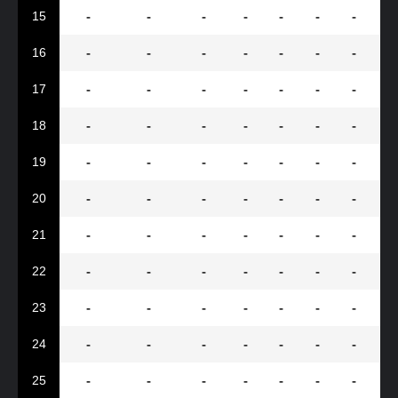
15
-
-
-
-
-
-
-
16
-
-
-
-
-
-
-
17
-
-
-
-
-
-
-
18
-
-
-
-
-
-
-
19
-
-
-
-
-
-
-
20
-
-
-
-
-
-
-
21
-
-
-
-
-
-
-
22
-
-
-
-
-
-
-
23
-
-
-
-
-
-
-
24
-
-
-
-
-
-
-
25
-
-
-
-
-
-
-