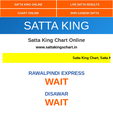
SATTA KING ONLINE
LIVE SATTA RESULTS
CHART ONLINE
SHRI GANESH SATTA
SATTA KING
Satta King Chart Online
www.sattakingschart.in
Satta King Chart, Satta Kin
RAWALPINDI EXPRESS
WAIT
DISAWAR
WAIT