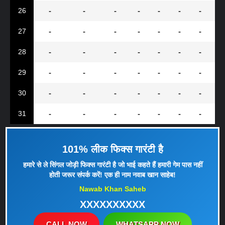
26
-
-
-
-
-
-
-
27
-
-
-
-
-
-
-
28
-
-
-
-
-
-
-
29
-
-
-
-
-
-
-
30
-
-
-
-
-
-
-
31
-
-
-
-
-
-
-
101% लीक फिक्स गारंटी है
हमारे से ले सिंगल जोड़ी फिक्स गारंटी है जो भाई कहते हैं हमारी गेम पास नहीं
होती जरूर संपर्क करें! एक ही नाम नवाब खान साहेब!
Nawab Khan Saheb
XXXXXXXXXX
CALL NOW
WHATSAPP NOW